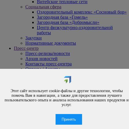
Витебские тепловые сети
Социальная сфера
Оздоровительный комплекс «Сосновый бор»
Загородная база «Гомель»
Загородная база «Добромысли»
Центр физкультурно-оздоровительной
работы
Закупки
Нормативные документы
Пресс-центр
Пресс-релизы/новости
Архив новостей
Контакты пресс-центра
Опросы / Анкеты
{#
Охрана труда
#}
Обращения
Этот сайт использует cookie-файлы и другие технологии, чтобы
Порядок рассмотрения обращений
помочь Вам в навигации, а также для предоставления лучшего
Личный приём
пользовательского опыта и анализа использования наших продуктов и
услуг.
Электронные обращения
Вышестоящая организация
Часто задаваемые вопросы
Принять
Контакты