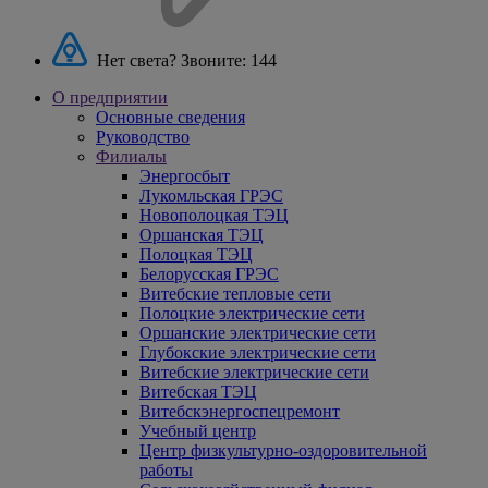
Нет света? Звоните:
144
О предприятии
Основные сведения
Руководство
Филиалы
Энергосбыт
Лукомльская ГРЭС
Новополоцкая ТЭЦ
Оршанская ТЭЦ
Полоцкая ТЭЦ
Белорусская ГРЭС
Витебские тепловые сети
Полоцкие электрические сети
Оршанские электрические сети
Глубокские электрические сети
Витебские электрические сети
Витебская ТЭЦ
Витебскэнергоспецремонт
Учебный центр
Центр физкультурно-оздоровительной
работы