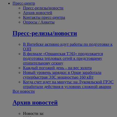
Пресс-центр
Пресс-релизы/новости
Архив новостей
Контакты пресс-центра
Опросы / Анкеты
Пресс-релизы/новости
В Витебске активно идут работы по подготовке к
ОЗП
В филиале «Оршанская ТЭЦ» продолжается
подготовка тепловых сетей к предстоящему
отопительному сезону
Каждый погожий день – на вес золота
Новый уровень зарядки: в Орше заработала
супербыстрая ЭЗС мощностью 160 кВт
Когда счет идет на минуты: на Лукомльской ГРЭС
отработали действия в условиях сложной аварии
Все новости
Архив новостей
Новости за: