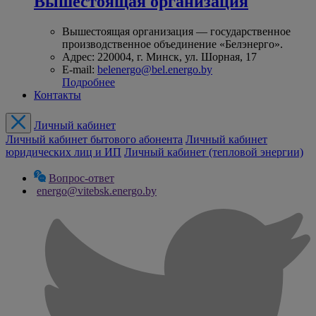
Вышестоящая организация
Вышестоящая организация — государственное
производственное объединение «Белэнерго».
Адрес: 220004, г. Минск, ул. Шорная, 17
E-mail:
belenergo@bel.energo.by
Подробнее
Контакты
Личный кабинет
Личный кабинет бытового абонента
Личный кабинет
юридических лиц и ИП
Личный кабинет (тепловой энергии)
Вопрос-ответ
energo@vitebsk.energo.by