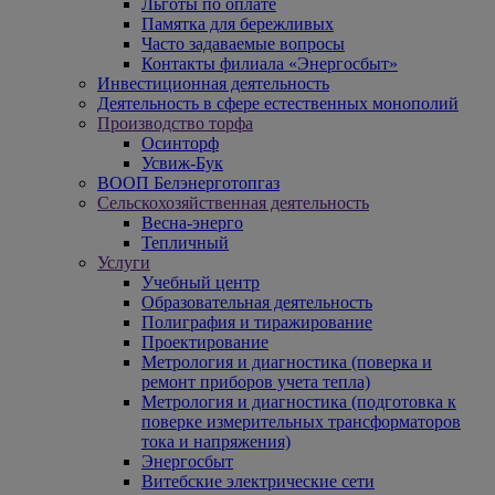
Льготы по оплате
Памятка для бережливых
Часто задаваемые вопросы
Контакты филиала «Энергосбыт»
Инвестиционная деятельность
Деятельность в сфере естественных монополий
Производство торфа
Осинторф
Усвиж-Бук
ВООП Белэнерготопгаз
Сельскохозяйственная деятельность
Весна-энерго
Тепличный
Услуги
Учебный центр
Образовательная деятельность
Полиграфия и тиражирование
Проектирование
Метрология и диагностика (поверка и
ремонт приборов учета тепла)
Метрология и диагностика (подготовка к
поверке измерительных трансформаторов
тока и напряжения)
Энергосбыт
Витебские электрические сети