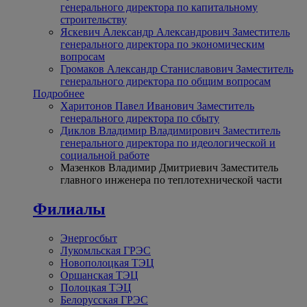
генерального директора по капитальному
строительству
Яскевич Александр Александрович
Заместитель
генерального директора по экономическим
вопросам
Громаков Александр Станиславович
Заместитель
генерального директора по общим вопросам
Подробнее
Харитонов Павел Иванович
Заместитель
генерального директора по сбыту
Диклов Владимир Владимирович
Заместитель
генерального директора по идеологической и
социальной работе
Мазенков Владимир Дмитриевич
Заместитель
главного инженера по теплотехнической части
Филиалы
Энергосбыт
Лукомльская ГРЭС
Новополоцкая ТЭЦ
Оршанская ТЭЦ
Полоцкая ТЭЦ
Белорусская ГРЭС