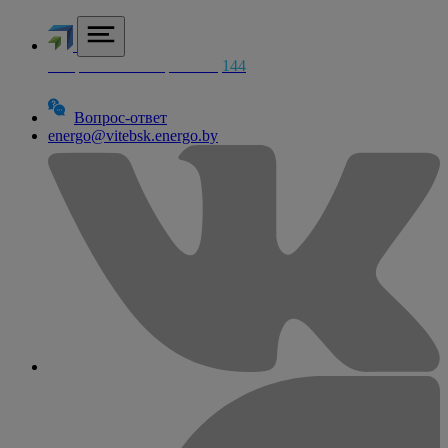
Аварийная электросетей
144
Вопрос-ответ
energo@vitebsk.energo.by