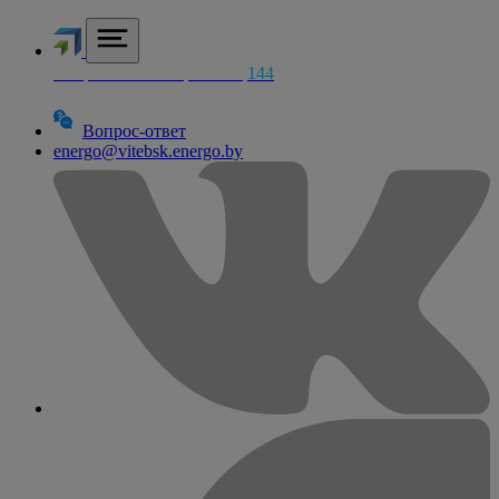
Аварийная электросетей
144
Вопрос-ответ
energo@vitebsk.energo.by