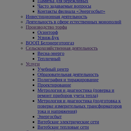
Памятка для бережливых
Часто задаваемые вопросы
Контакты филиала «Энергосбыт»
Инвестиционная деятельность
Деятельность в сфере естественных монополий
Производство торфа
Осинторф
Усвиж-Бук
ВООП Белэнерготопгаз
Сельскохозяйственная деятельность
Весна-энерго
Тепличный
Услуги
Учебный центр
Образовательная деятельность
Полиграфия и тиражирование
Проектирование
Метрология и диагностика (поверка и
ремонт приборов учета тепла)
Метрология и диагностика (подготовка к
поверке измерительных трансформаторов
тока и напряжения)
Энергосбыт
Витебские электрические сети
Витебские тепловые сети