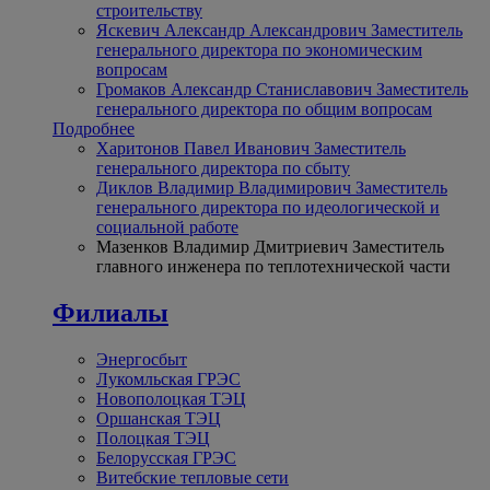
строительству
Яскевич Александр Александрович
Заместитель
генерального директора по экономическим
вопросам
Громаков Александр Станиславович
Заместитель
генерального директора по общим вопросам
Подробнее
Харитонов Павел Иванович
Заместитель
генерального директора по сбыту
Диклов Владимир Владимирович
Заместитель
генерального директора по идеологической и
социальной работе
Мазенков Владимир Дмитриевич
Заместитель
главного инженера по теплотехнической части
Филиалы
Энергосбыт
Лукомльская ГРЭС
Новополоцкая ТЭЦ
Оршанская ТЭЦ
Полоцкая ТЭЦ
Белорусская ГРЭС
Витебские тепловые сети