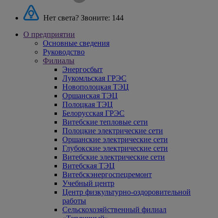
Нет света? Звоните:
144
О предприятии
Основные сведения
Руководство
Филиалы
Энергосбыт
Лукомльская ГРЭС
Новополоцкая ТЭЦ
Оршанская ТЭЦ
Полоцкая ТЭЦ
Белорусская ГРЭС
Витебские тепловые сети
Полоцкие электрические сети
Оршанские электрические сети
Глубокские электрические сети
Витебские электрические сети
Витебская ТЭЦ
Витебскэнергоспецремонт
Учебный центр
Центр физкультурно-оздоровительной
работы
Сельскохозяйственный филиал