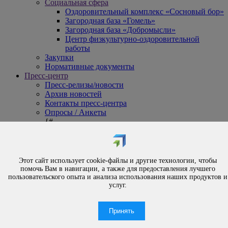
Социальная сфера
Оздоровительный комплекс «Сосновый бор»
Загородная база «Гомель»
Загородная база «Добромысли»
Центр физкультурно-оздоровительной
работы
Закупки
Нормативные документы
Пресс-центр
Пресс-релизы/новости
Архив новостей
Контакты пресс-центра
Опросы / Анкеты
{#
Охрана труда
#}
Обращения
Порядок рассмотрения обращений
Этот сайт использует cookie-файлы и другие технологии, чтобы
Личный приём
помочь Вам в навигации, а также для предоставления лучшего
Электронные обращения
пользовательского опыта и анализа использования наших продуктов и
Вышестоящая организация
услуг.
Часто задаваемые вопросы
Контакты
Принять
По вопросам отсутствия тепло- и