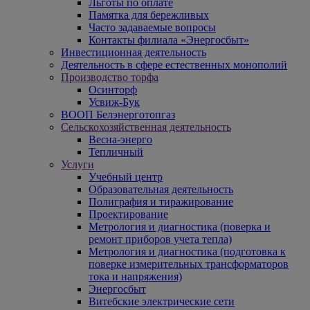
Льготы по оплате
Памятка для бережливых
Часто задаваемые вопросы
Контакты филиала «Энергосбыт»
Инвестиционная деятельность
Деятельность в сфере естественных монополий
Производство торфа
Осинторф
Усвиж-Бук
ВООП Белэнерготопгаз
Сельскохозяйственная деятельность
Весна-энерго
Тепличный
Услуги
Учебный центр
Образовательная деятельность
Полиграфия и тиражирование
Проектирование
Метрология и диагностика (поверка и
ремонт приборов учета тепла)
Метрология и диагностика (подготовка к
поверке измерительных трансформаторов
тока и напряжения)
Энергосбыт
Витебские электрические сети