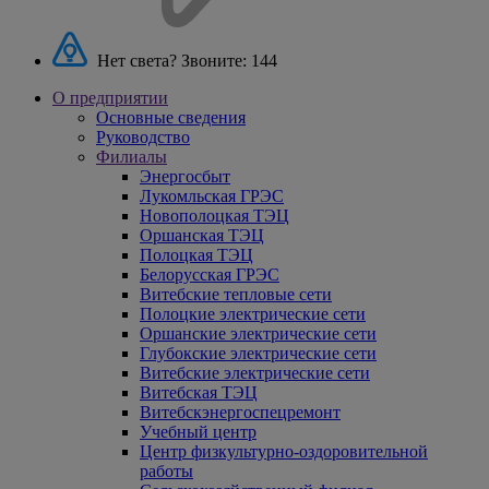
Нет света? Звоните:
144
О предприятии
Основные сведения
Руководство
Филиалы
Энергосбыт
Лукомльская ГРЭС
Новополоцкая ТЭЦ
Оршанская ТЭЦ
Полоцкая ТЭЦ
Белорусская ГРЭС
Витебские тепловые сети
Полоцкие электрические сети
Оршанские электрические сети
Глубокские электрические сети
Витебские электрические сети
Витебская ТЭЦ
Витебскэнергоспецремонт
Учебный центр
Центр физкультурно-оздоровительной
работы