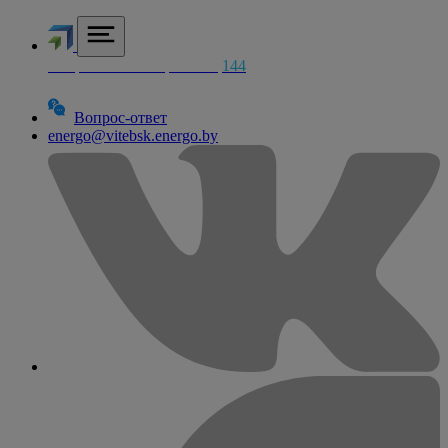
Аварийная электросетей
144
Вопрос-ответ
energo@vitebsk.energo.by