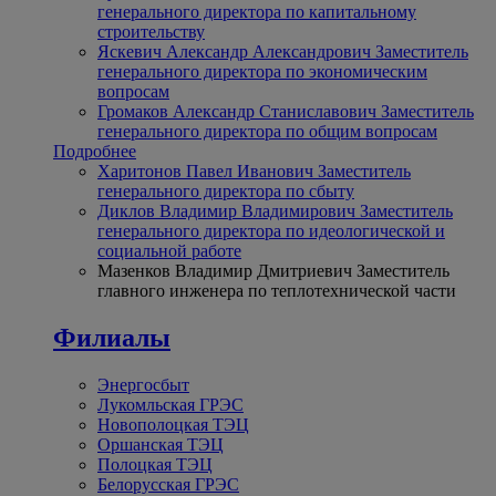
генерального директора по капитальному
строительству
Яскевич Александр Александрович
Заместитель
генерального директора по экономическим
вопросам
Громаков Александр Станиславович
Заместитель
генерального директора по общим вопросам
Подробнее
Харитонов Павел Иванович
Заместитель
генерального директора по сбыту
Диклов Владимир Владимирович
Заместитель
генерального директора по идеологической и
социальной работе
Мазенков Владимир Дмитриевич
Заместитель
главного инженера по теплотехнической части
Филиалы
Энергосбыт
Лукомльская ГРЭС
Новополоцкая ТЭЦ
Оршанская ТЭЦ
Полоцкая ТЭЦ
Белорусская ГРЭС