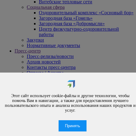
Витебские тепловые сети
Социальная сфера
Оздоровительный комплекс «Сосновый бор»
Загородная база «Гомель»
Загородная база «Добромысли»
Центр физкультурно-оздоровительной
работы
Закупки
Нормативные документы
Пресс-центр
Пресс-релизы/новости
Архив новостей
Контакты пресс-центра
Опросы / Анкеты
{#
Охрана труда
#}
Обращения
Этот сайт использует cookie-файлы и другие технологии, чтобы
Порядок рассмотрения обращений
помочь Вам в навигации, а также для предоставления лучшего
Личный приём
пользовательского опыта и анализа использования наших продуктов и
услуг.
Электронные обращения
Вышестоящая организация
Часто задаваемые вопросы
Принять
Контакты