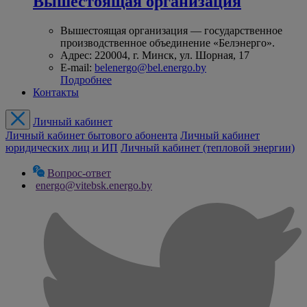
Вышестоящая организация
Вышестоящая организация — государственное
производственное объединение «Белэнерго».
Адрес: 220004, г. Минск, ул. Шорная, 17
E-mail:
belenergo@bel.energo.by
Подробнее
Контакты
Личный кабинет
Личный кабинет бытового абонента
Личный кабинет
юридических лиц и ИП
Личный кабинет (тепловой энергии)
Вопрос-ответ
energo@vitebsk.energo.by