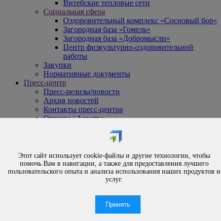
Витебские тепловые сети
Социальная сфера
Оздоровительный комплекс «Сосновый бор»
Загородная база «Гомель»
Загородная база «Добромысли»
Центр физкультурно-оздоровительной
работы
Закупки
Нормативные документы
Пресс-центр
Пресс-релизы/новости
Архив новостей
Контакты пресс-центра
Опросы / Анкеты
{#
Охрана труда
#}
Обращения
Этот сайт использует cookie-файлы и другие технологии, чтобы
Порядок рассмотрения обращений
помочь Вам в навигации, а также для предоставления лучшего
Личный приём
пользовательского опыта и анализа использования наших продуктов и
услуг.
Электронные обращения
Вышестоящая организация
Часто задаваемые вопросы
Принять
Контакты