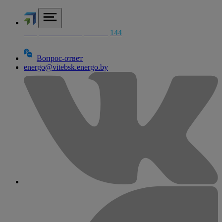
Аварийная электросетей
144
Вопрос-ответ
energo@vitebsk.energo.by