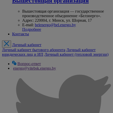
Вышестоящая организация
Вышестоящая организация — государственное
производственное объединение «Белэнерго».
Адрес: 220004, г. Минск, ул. Шорная, 17
E-mail:
belenergo@bel.energo.by
Подробнее
Контакты
Личный кабинет
Личный кабинет бытового абонента
Личный кабинет
юридических лиц и ИП
Личный кабинет (тепловой энергии)
Вопрос-ответ
energo@vitebsk.energo.by