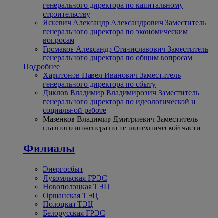
генерального директора по капитальному
строительству
Яскевич Александр Александрович
Заместитель
генерального директора по экономическим
вопросам
Громаков Александр Станиславович
Заместитель
генерального директора по общим вопросам
Подробнее
Харитонов Павел Иванович
Заместитель
генерального директора по сбыту
Диклов Владимир Владимирович
Заместитель
генерального директора по идеологической и
социальной работе
Мазенков Владимир Дмитриевич
Заместитель
главного инженера по теплотехнической части
Филиалы
Энергосбыт
Лукомльская ГРЭС
Новополоцкая ТЭЦ
Оршанская ТЭЦ
Полоцкая ТЭЦ
Белорусская ГРЭС