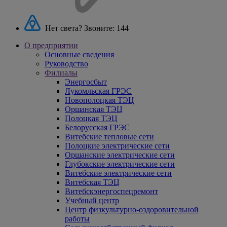
Нет света? Звоните:
144
О предприятии
Основные сведения
Руководство
Филиалы
Энергосбыт
Лукомльская ГРЭС
Новополоцкая ТЭЦ
Оршанская ТЭЦ
Полоцкая ТЭЦ
Белорусская ГРЭС
Витебские тепловые сети
Полоцкие электрические сети
Оршанские электрические сети
Глубокские электрические сети
Витебские электрические сети
Витебская ТЭЦ
Витебскэнергоспецремонт
Учебный центр
Центр физкультурно-оздоровительной
работы