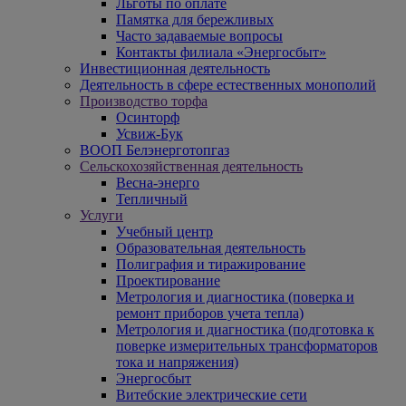
Льготы по оплате
Памятка для бережливых
Часто задаваемые вопросы
Контакты филиала «Энергосбыт»
Инвестиционная деятельность
Деятельность в сфере естественных монополий
Производство торфа
Осинторф
Усвиж-Бук
ВООП Белэнерготопгаз
Сельскохозяйственная деятельность
Весна-энерго
Тепличный
Услуги
Учебный центр
Образовательная деятельность
Полиграфия и тиражирование
Проектирование
Метрология и диагностика (поверка и
ремонт приборов учета тепла)
Метрология и диагностика (подготовка к
поверке измерительных трансформаторов
тока и напряжения)
Энергосбыт
Витебские электрические сети