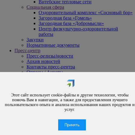
Витебские тепловые сети
Социальная сфера
Оздоровительный комплекс «Сосновый бор»
Загородная база «Гомель»
Загородная база «Добромысли»
Центр физкультурно-оздоровительной
работы
Закупки
Нормативные документы
Пресс-центр
Пресс-релизы/новости
Архив новостей
Контакты пресс-центра
Опросы / Анкеты
{#
Охрана труда
#}
Обращения
Этот сайт использует cookie-файлы и другие технологии, чтобы
Порядок рассмотрения обращений
помочь Вам в навигации, а также для предоставления лучшего
Личный приём
пользовательского опыта и анализа использования наших продуктов и
услуг.
Электронные обращения
Вышестоящая организация
Часто задаваемые вопросы
Принять
Контакты