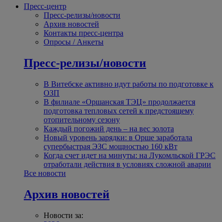
Пресс-центр
Пресс-релизы/новости
Архив новостей
Контакты пресс-центра
Опросы / Анкеты
Пресс-релизы/новости
В Витебске активно идут работы по подготовке к
ОЗП
В филиале «Оршанская ТЭЦ» продолжается
подготовка тепловых сетей к предстоящему
отопительному сезону
Каждый погожий день – на вес золота
Новый уровень зарядки: в Орше заработала
супербыстрая ЭЗС мощностью 160 кВт
Когда счет идет на минуты: на Лукомльской ГРЭС
отработали действия в условиях сложной аварии
Все новости
Архив новостей
Новости за: