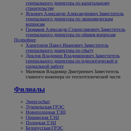
генерального директора по капитальному
строительству
Яскевич Александр Александрович
Заместитель
генерального директора по экономическим
вопросам
Громаков Александр Станиславович
Заместитель
генерального директора по общим вопросам
Подробнее
Харитонов Павел Иванович
Заместитель
генерального директора по сбыту
Диклов Владимир Владимирович
Заместитель
генерального директора по идеологической и
социальной работе
Мазенков Владимир Дмитриевич
Заместитель
главного инженера по теплотехнической части
Филиалы
Энергосбыт
Лукомльская ГРЭС
Новополоцкая ТЭЦ
Оршанская ТЭЦ
Полоцкая ТЭЦ
Белорусская ГРЭС