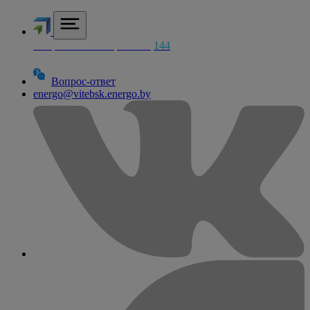
Аварийная электросетей
144
Вопрос-ответ
energo@vitebsk.energo.by