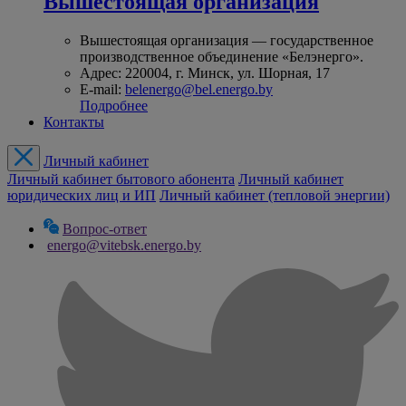
Вышестоящая организация
Вышестоящая организация — государственное
производственное объединение «Белэнерго».
Адрес: 220004, г. Минск, ул. Шорная, 17
E-mail:
belenergo@bel.energo.by
Подробнее
Контакты
Личный кабинет
Личный кабинет бытового абонента
Личный кабинет
юридических лиц и ИП
Личный кабинет (тепловой энергии)
Вопрос-ответ
energo@vitebsk.energo.by