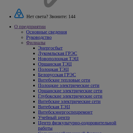
Нет света? Звоните:
144
О предприятии
Основные сведения
Руководство
Филиалы
Энергосбыт
Лукомльская ГРЭС
Новополоцкая ТЭЦ
Оршанская ТЭЦ
Полоцкая ТЭЦ
Белорусская ГРЭС
Витебские тепловые сети
Полоцкие электрические сети
Оршанские электрические сети
Глубокские электрические сети
Витебские электрические сети
Витебская ТЭЦ
Витебскэнергоспецремонт
Учебный центр
Центр физкультурно-оздоровительной
работы