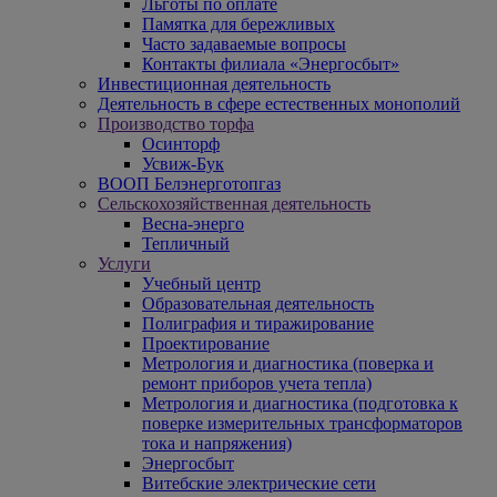
Льготы по оплате
Памятка для бережливых
Часто задаваемые вопросы
Контакты филиала «Энергосбыт»
Инвестиционная деятельность
Деятельность в сфере естественных монополий
Производство торфа
Осинторф
Усвиж-Бук
ВООП Белэнерготопгаз
Сельскохозяйственная деятельность
Весна-энерго
Тепличный
Услуги
Учебный центр
Образовательная деятельность
Полиграфия и тиражирование
Проектирование
Метрология и диагностика (поверка и
ремонт приборов учета тепла)
Метрология и диагностика (подготовка к
поверке измерительных трансформаторов
тока и напряжения)
Энергосбыт
Витебские электрические сети