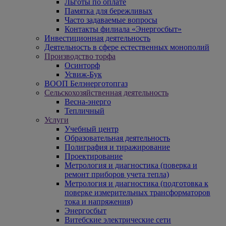
Льготы по оплате
Памятка для бережливых
Часто задаваемые вопросы
Контакты филиала «Энергосбыт»
Инвестиционная деятельность
Деятельность в сфере естественных монополий
Производство торфа
Осинторф
Усвиж-Бук
ВООП Белэнерготопгаз
Сельскохозяйственная деятельность
Весна-энерго
Тепличный
Услуги
Учебный центр
Образовательная деятельность
Полиграфия и тиражирование
Проектирование
Метрология и диагностика (поверка и
ремонт приборов учета тепла)
Метрология и диагностика (подготовка к
поверке измерительных трансформаторов
тока и напряжения)
Энергосбыт
Витебские электрические сети