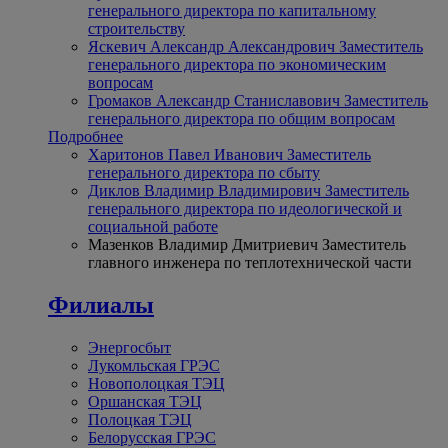
генерального директора по капитальному
строительству
Яскевич Александр Александрович
Заместитель
генерального директора по экономическим
вопросам
Громаков Александр Станиславович
Заместитель
генерального директора по общим вопросам
Подробнее
Харитонов Павел Иванович
Заместитель
генерального директора по сбыту
Диклов Владимир Владимирович
Заместитель
генерального директора по идеологической и
социальной работе
Мазенков Владимир Дмитриевич
Заместитель
главного инженера по теплотехнической части
Филиалы
Энергосбыт
Лукомльская ГРЭС
Новополоцкая ТЭЦ
Оршанская ТЭЦ
Полоцкая ТЭЦ
Белорусская ГРЭС