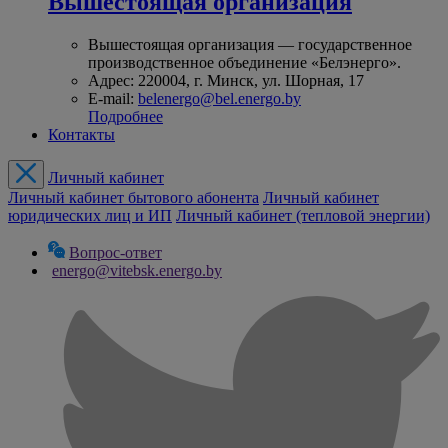
Вышестоящая организация
Вышестоящая организация — государственное
производственное объединение «Белэнерго».
Адрес: 220004, г. Минск, ул. Шорная, 17
E-mail:
belenergo@bel.energo.by
Подробнее
Контакты
Личный кабинет
Личный кабинет бытового абонента
Личный кабинет
юридических лиц и ИП
Личный кабинет (тепловой энергии)
Вопрос-ответ
energo@vitebsk.energo.by