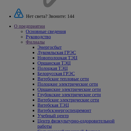
Нет света? Звоните:
144
О предприятии
Основные сведения
Руководство
Филиалы
Энергосбыт
Лукомльская ГРЭС
Новополоцкая ТЭЦ
Оршанская ТЭЦ
Полоцкая ТЭЦ
Белорусская ГРЭС
Витебские тепловые сети
Полоцкие электрические сети
Оршанские электрические сети
Глубокские электрические сети
Витебские электрические сети
Витебская ТЭЦ
Витебскэнергоспецремонт
Учебный центр
Центр физкультурно-оздоровительной
работы