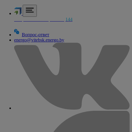
Аварийная электросетей
144
Вопрос-ответ
energo@vitebsk.energo.by