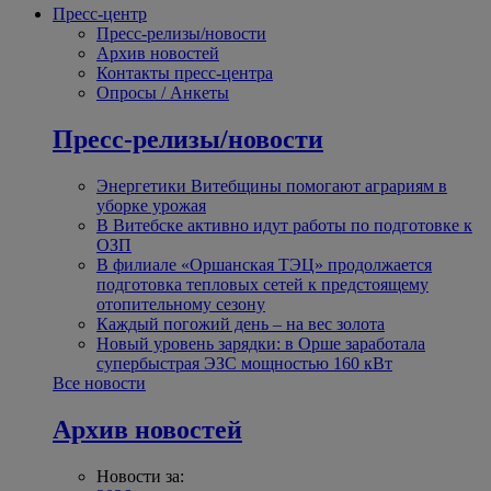
Пресс-центр
Пресс-релизы/новости
Архив новостей
Контакты пресс-центра
Опросы / Анкеты
Пресс-релизы/новости
Энергетики Витебщины помогают аграриям в
уборке урожая
В Витебске активно идут работы по подготовке к
ОЗП
В филиале «Оршанская ТЭЦ» продолжается
подготовка тепловых сетей к предстоящему
отопительному сезону
Каждый погожий день – на вес золота
Новый уровень зарядки: в Орше заработала
супербыстрая ЭЗС мощностью 160 кВт
Все новости
Архив новостей
Новости за: