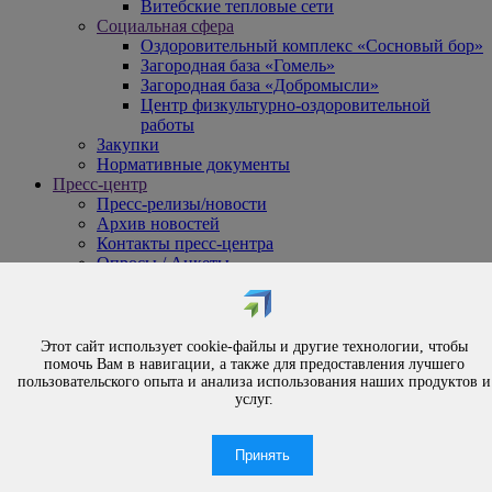
Витебские тепловые сети
Социальная сфера
Оздоровительный комплекс «Сосновый бор»
Загородная база «Гомель»
Загородная база «Добромысли»
Центр физкультурно-оздоровительной
работы
Закупки
Нормативные документы
Пресс-центр
Пресс-релизы/новости
Архив новостей
Контакты пресс-центра
Опросы / Анкеты
{#
Охрана труда
#}
Обращения
Этот сайт использует cookie-файлы и другие технологии, чтобы
Порядок рассмотрения обращений
помочь Вам в навигации, а также для предоставления лучшего
Личный приём
пользовательского опыта и анализа использования наших продуктов и
услуг.
Электронные обращения
Вышестоящая организация
Часто задаваемые вопросы
Принять
Контакты