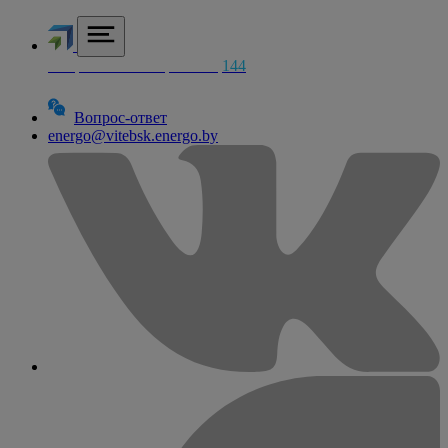
Аварийная электросетей
144
Вопрос-ответ
energo@vitebsk.energo.by