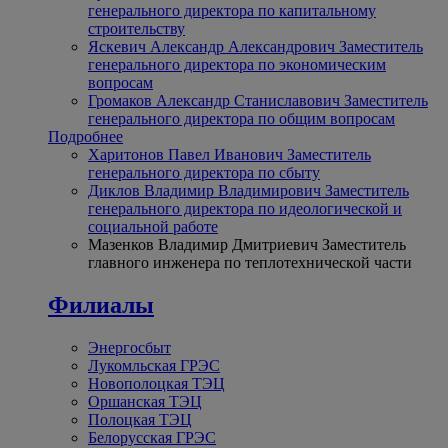
генерального директора по капитальному
строительству
Яскевич Александр Александрович
Заместитель
генерального директора по экономическим
вопросам
Громаков Александр Станиславович
Заместитель
генерального директора по общим вопросам
Подробнее
Харитонов Павел Иванович
Заместитель
генерального директора по сбыту
Диклов Владимир Владимирович
Заместитель
генерального директора по идеологической и
социальной работе
Мазенков Владимир Дмитриевич
Заместитель
главного инженера по теплотехнической части
Филиалы
Энергосбыт
Лукомльская ГРЭС
Новополоцкая ТЭЦ
Оршанская ТЭЦ
Полоцкая ТЭЦ
Белорусская ГРЭС