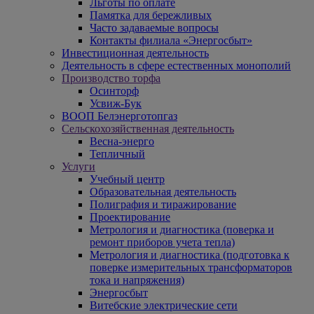
Льготы по оплате
Памятка для бережливых
Часто задаваемые вопросы
Контакты филиала «Энергосбыт»
Инвестиционная деятельность
Деятельность в сфере естественных монополий
Производство торфа
Осинторф
Усвиж-Бук
ВООП Белэнерготопгаз
Сельскохозяйственная деятельность
Весна-энерго
Тепличный
Услуги
Учебный центр
Образовательная деятельность
Полиграфия и тиражирование
Проектирование
Метрология и диагностика (поверка и
ремонт приборов учета тепла)
Метрология и диагностика (подготовка к
поверке измерительных трансформаторов
тока и напряжения)
Энергосбыт
Витебские электрические сети