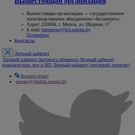
Вышестоящая организация
Вышестоящая организация — государственное
производственное объединение «Белэнерго».
Адрес: 220004, г. Минск, ул. Шорная, 17
E-mail:
belenergo@bel.energo.by
Подробнее
Контакты
Личный кабинет
Личный кабинет бытового абонента
Личный кабинет
юридических лиц и ИП
Личный кабинет (тепловой энергии)
Вопрос-ответ
energo@vitebsk.energo.by