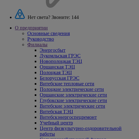
Нет света? Звоните:
144
О предприятии
Основные сведения
Руководство
Филиалы
Энергосбыт
Лукомльская ГРЭС
Новополоцкая ТЭЦ
Оршанская ТЭЦ
Полоцкая ТЭЦ
Белорусская ГРЭС
Витебские тепловые сети
Полоцкие электрические сети
Оршанские электрические сети
Глубокские электрические сети
Витебские электрические сети
Витебская ТЭЦ
Витебскэнергоспецремонт
Учебный центр
Центр физкультурно-оздоровительной
работы