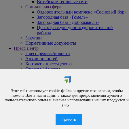
Витебские тепловые сети
Социальная сфера
Оздоровительный комплекс «Сосновый бор»
Загородная база «Гомель»
Загородная база «Добромысли»
Центр физкультурно-оздоровительной
работы
Закупки
Нормативные документы
Пресс-центр
Пресс-релизы/новости
Архив новостей
Контакты пресс-центра
Опросы / Анкеты
{#
Охрана труда
#}
Обращения
Этот сайт использует cookie-файлы и другие технологии, чтобы
Порядок рассмотрения обращений
помочь Вам в навигации, а также для предоставления лучшего
Личный приём
пользовательского опыта и анализа использования наших продуктов и
услуг.
Электронные обращения
Вышестоящая организация
Часто задаваемые вопросы
Принять
Контакты