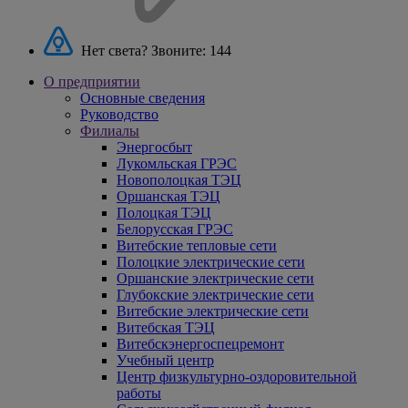
Нет света? Звоните:
144
О предприятии
Основные сведения
Руководство
Филиалы
Энергосбыт
Лукомльская ГРЭС
Новополоцкая ТЭЦ
Оршанская ТЭЦ
Полоцкая ТЭЦ
Белорусская ГРЭС
Витебские тепловые сети
Полоцкие электрические сети
Оршанские электрические сети
Глубокские электрические сети
Витебские электрические сети
Витебская ТЭЦ
Витебскэнергоспецремонт
Учебный центр
Центр физкультурно-оздоровительной
работы