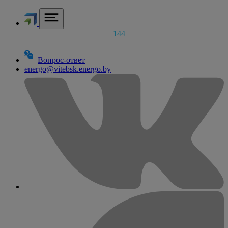
Аварийная электросетей
144
Вопрос-ответ
energo@vitebsk.energo.by