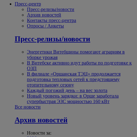
Пресс-центр
Пресс-релизы/новости
Архив новостей
Контакты пресс-центра
Опросы / Анкеты
Пресс-релизы/новости
Энергетики Витебщины помогают аграриям в
уборке урожая
В Витебске активно идут работы по подготовке к
ОЗП
В филиале «Оршанская ТЭЦ» продолжается
подготовка тепловых сетей к предстоящему
отопительному сезону
Каждый погожий день – на вес золота
Новый уровень зарядки: в Орше заработала
супербыстрая ЭЗС мощностью 160 кВт
Все новости
Архив новостей
Новости за: