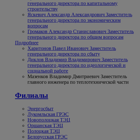
генерального директора по капитальному
строительству
Яскевич Александр Александрович
Заместитель
генерального директора по экономическим
вопросам
Громаков Александр Станиславович
Заместитель
генерального директора по общим вопросам
Подробнее
Харитонов Павел Иванович
Заместитель
генерального директора по сбыту
Диклов Владимир Владимирович
Заместитель
генерального директора по идеологической и
социальной работе
Мазенков Владимир Дмитриевич
Заместитель
главного инженера по теплотехнической части
Филиалы
Энергосбыт
Лукомльская ГРЭС
Новополоцкая ТЭЦ
Оршанская ТЭЦ
Полоцкая ТЭЦ
Белорусская ГРЭС