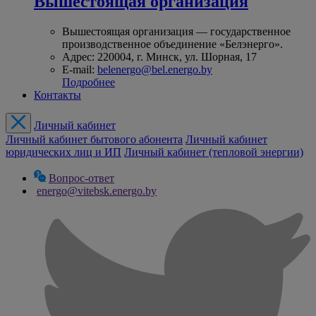
Вышестоящая организация
Вышестоящая организация — государственное
производственное объединение «Белэнерго».
Адрес: 220004, г. Минск, ул. Шорная, 17
E-mail:
belenergo@bel.energo.by
Подробнее
Контакты
Личный кабинет
Личный кабинет бытового абонента
Личный кабинет
юридических лиц и ИП
Личный кабинет (тепловой энергии)
Вопрос-ответ
energo@vitebsk.energo.by