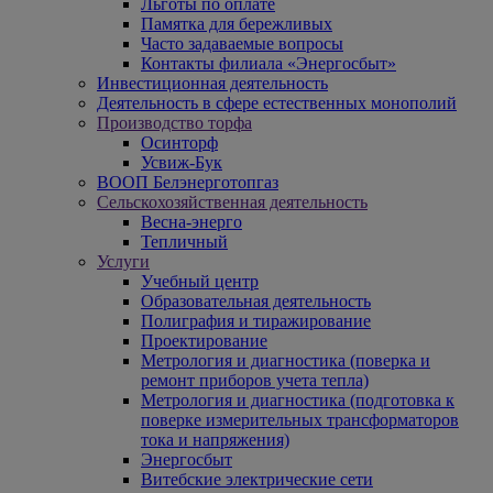
Льготы по оплате
Памятка для бережливых
Часто задаваемые вопросы
Контакты филиала «Энергосбыт»
Инвестиционная деятельность
Деятельность в сфере естественных монополий
Производство торфа
Осинторф
Усвиж-Бук
ВООП Белэнерготопгаз
Сельскохозяйственная деятельность
Весна-энерго
Тепличный
Услуги
Учебный центр
Образовательная деятельность
Полиграфия и тиражирование
Проектирование
Метрология и диагностика (поверка и
ремонт приборов учета тепла)
Метрология и диагностика (подготовка к
поверке измерительных трансформаторов
тока и напряжения)
Энергосбыт
Витебские электрические сети