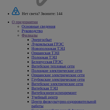
Нет света? Звоните:
144
О предприятии
Основные сведения
Руководство
Филиалы
Энергосбыт
Лукомльская ГРЭС
Новополоцкая ТЭЦ
Оршанская ТЭЦ
Полоцкая ТЭЦ
Белорусская ГРЭС
Витебские тепловые сети
Полоцкие электрические сети
Оршанские электрические сети
Глубокские электрические сети
Витебские электрические сети
Витебская ТЭЦ
Витебскэнергоспецремонт
Учебный центр
Центр физкультурно-оздоровительной
работы