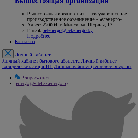
Вышестоящая организация
Вышестоящая организация — государственное
производственное объединение «Белэнерго».
Адрес: 220004, г. Минск, ул. Шорная, 17
E-mail:
belenergo@bel.energo.by
Подробнее
Контакты
Личный кабинет
Личный кабинет бытового абонента
Личный кабинет
юридических лиц и ИП
Личный кабинет (тепловой энергии)
Вопрос-ответ
energo@vitebsk.energo.by