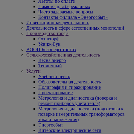
Льготы по оплате
Памятка для бережливых
Часто задаваемые вопросы
Контакты филиала «Энергосбыт»
Инвестиционная деятельность
Деятельность в сфере естественных монополий
Производство торфа
Осинторф
Усвиж-Бук
ВООП Белэнерготопгаз
Сельскохозяйственная деятельность
Весна-энерго
Тепличный
Услуги
Учебный центр
Образовательная деятельность
Полиграфия и тиражирование
Проектирование
Метрология и диагностика (поверка и
ремонт приборов учета тепла)
Метрология и диагностика (подготовка к
поверке измерительных трансформаторов
тока и напряжения)
Энергосбыт
Витебские электрические сети