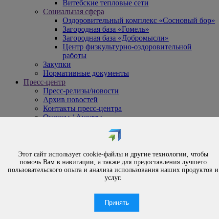
Витебские тепловые сети
Социальная сфера
Оздоровительный комплекс «Сосновый бор»
Загородная база «Гомель»
Загородная база «Добромысли»
Центр физкультурно-оздоровительной
работы
Закупки
Нормативные документы
Пресс-центр
Пресс-релизы/новости
Архив новостей
Контакты пресс-центра
Опросы / Анкеты
{#
Охрана труда
#}
Обращения
Этот сайт использует cookie-файлы и другие технологии, чтобы
Порядок рассмотрения обращений
помочь Вам в навигации, а также для предоставления лучшего
Личный приём
пользовательского опыта и анализа использования наших продуктов и
услуг.
Электронные обращения
Вышестоящая организация
Часто задаваемые вопросы
Принять
Контакты