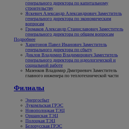
генерального директора по капитальному
строительству
Яскевич Александр Александрович
Заместитель
генерального директора по экономическим
вопросам
Громаков Александр Станиславович
Заместитель
генерального директора по общим вопросам
Подробнее
Харитонов Павел Иванович
Заместитель
генерального директора по сбыту
Диклов Владимир Владимирович
Заместитель
генерального директора по идеологической и
социальной работе
Мазенков Владимир Дмитриевич
Заместитель
главного инженера по теплотехнической части
Филиалы
Энергосбыт
Лукомльская ГРЭС
Новополоцкая ТЭЦ
Оршанская ТЭЦ
Полоцкая ТЭЦ
Белорусская ГРЭС