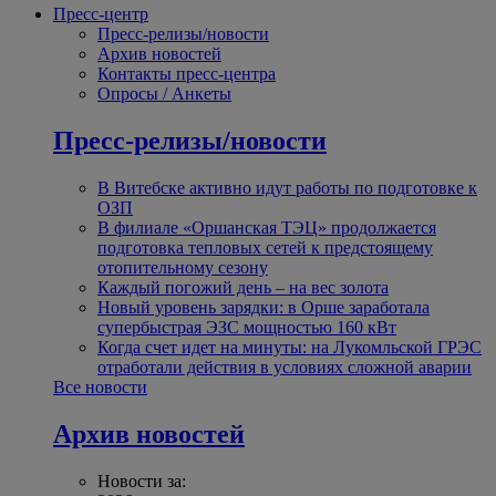
Пресс-центр
Пресс-релизы/новости
Архив новостей
Контакты пресс-центра
Опросы / Анкеты
Пресс-релизы/новости
В Витебске активно идут работы по подготовке к
ОЗП
В филиале «Оршанская ТЭЦ» продолжается
подготовка тепловых сетей к предстоящему
отопительному сезону
Каждый погожий день – на вес золота
Новый уровень зарядки: в Орше заработала
супербыстрая ЭЗС мощностью 160 кВт
Когда счет идет на минуты: на Лукомльской ГРЭС
отработали действия в условиях сложной аварии
Все новости
Архив новостей
Новости за: