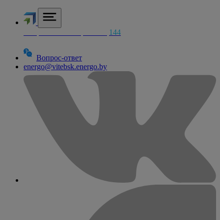
Аварийная электросетей
144
Вопрос-ответ
energo@vitebsk.energo.by