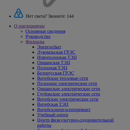
Нет света? Звоните:
144
О предприятии
Основные сведения
Руководство
Филиалы
Энергосбыт
Лукомльская ГРЭС
Новополоцкая ТЭЦ
Оршанская ТЭЦ
Полоцкая ТЭЦ
Белорусская ГРЭС
Витебские тепловые сети
Полоцкие электрические сети
Оршанские электрические сети
Глубокские электрические сети
Витебские электрические сети
Витебская ТЭЦ
Витебскэнергоспецремонт
Учебный центр
Центр физкультурно-оздоровительной
работы