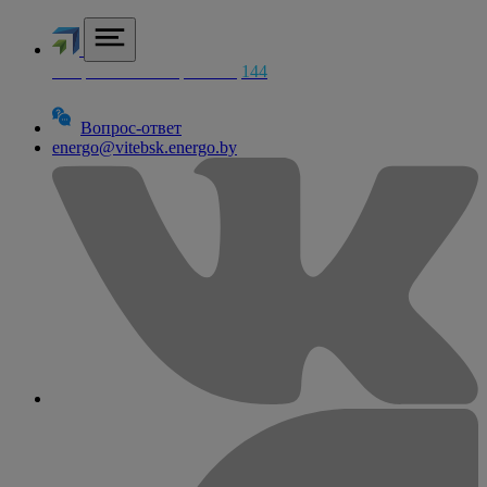
Аварийная электросетей
144
Вопрос-ответ
energo@vitebsk.energo.by