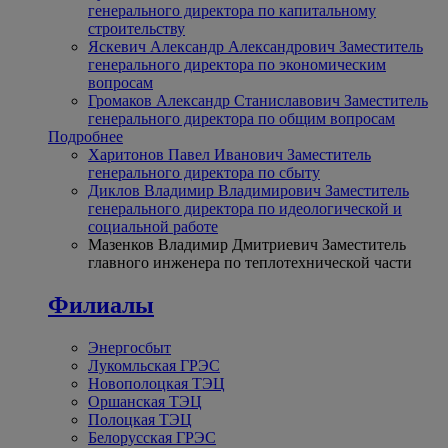
генерального директора по капитальному
строительству
Яскевич Александр Александрович
Заместитель
генерального директора по экономическим
вопросам
Громаков Александр Станиславович
Заместитель
генерального директора по общим вопросам
Подробнее
Харитонов Павел Иванович
Заместитель
генерального директора по сбыту
Диклов Владимир Владимирович
Заместитель
генерального директора по идеологической и
социальной работе
Мазенков Владимир Дмитриевич
Заместитель
главного инженера по теплотехнической части
Филиалы
Энергосбыт
Лукомльская ГРЭС
Новополоцкая ТЭЦ
Оршанская ТЭЦ
Полоцкая ТЭЦ
Белорусская ГРЭС