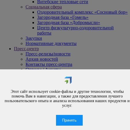
Витебские тепловые сети
Социальная сфера
Оздоровительный комплекс «Сосновый бор»
Загородная база «Гомель»
Загородная база «Добромысли»
Центр физкультурно-оздоровительной
работы
Закупки
Нормативные документы
Пресс-центр
Пресс-релизы/новости
Архив новостей
Контакты пресс-центра
Опросы / Анкеты
{#
Охрана труда
#}
Обращения
Этот сайт использует cookie-файлы и другие технологии, чтобы
Порядок рассмотрения обращений
помочь Вам в навигации, а также для предоставления лучшего
Личный приём
пользовательского опыта и анализа использования наших продуктов и
услуг.
Электронные обращения
Вышестоящая организация
Часто задаваемые вопросы
Принять
Контакты