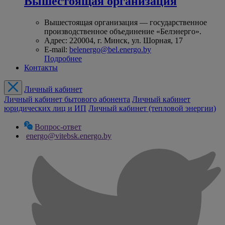
Вышестоящая организация
Вышестоящая организация — государственное
производственное объединение «Белэнерго».
Адрес: 220004, г. Минск, ул. Шорная, 17
E-mail:
belenergo@bel.energo.by
Подробнее
Контакты
Личный кабинет
Личный кабинет бытового абонента
Личный кабинет
юридических лиц и ИП
Личный кабинет (тепловой энергии)
Вопрос-ответ
energo@vitebsk.energo.by