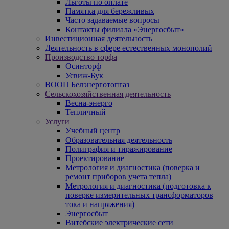
Льготы по оплате
Памятка для бережливых
Часто задаваемые вопросы
Контакты филиала «Энергосбыт»
Инвестиционная деятельность
Деятельность в сфере естественных монополий
Производство торфа
Осинторф
Усвиж-Бук
ВООП Белэнерготопгаз
Сельскохозяйственная деятельность
Весна-энерго
Тепличный
Услуги
Учебный центр
Образовательная деятельность
Полиграфия и тиражирование
Проектирование
Метрология и диагностика (поверка и
ремонт приборов учета тепла)
Метрология и диагностика (подготовка к
поверке измерительных трансформаторов
тока и напряжения)
Энергосбыт
Витебские электрические сети