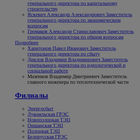
генерального директора по капитальному
строительству
Яскевич Александр Александрович
Заместитель
генерального директора по экономическим
вопросам
Громаков Александр Станиславович
Заместитель
генерального директора по общим вопросам
Подробнее
Харитонов Павел Иванович
Заместитель
генерального директора по сбыту
Диклов Владимир Владимирович
Заместитель
генерального директора по идеологической и
социальной работе
Мазенков Владимир Дмитриевич
Заместитель
главного инженера по теплотехнической части
Филиалы
Энергосбыт
Лукомльская ГРЭС
Новополоцкая ТЭЦ
Оршанская ТЭЦ
Полоцкая ТЭЦ
Белорусская ГРЭС