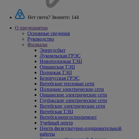
Нет света? Звоните:
144
О предприятии
Основные сведения
Руководство
Филиалы
Энергосбыт
Лукомльская ГРЭС
Новополоцкая ТЭЦ
Оршанская ТЭЦ
Полоцкая ТЭЦ
Белорусская ГРЭС
Витебские тепловые сети
Полоцкие электрические сети
Оршанские электрические сети
Глубокские электрические сети
Витебские электрические сети
Витебская ТЭЦ
Витебскэнергоспецремонт
Учебный центр
Центр физкультурно-оздоровительной
работы