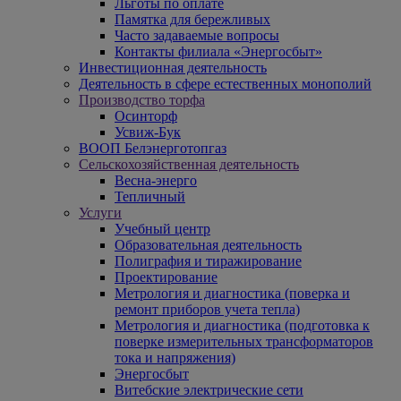
Льготы по оплате
Памятка для бережливых
Часто задаваемые вопросы
Контакты филиала «Энергосбыт»
Инвестиционная деятельность
Деятельность в сфере естественных монополий
Производство торфа
Осинторф
Усвиж-Бук
ВООП Белэнерготопгаз
Сельскохозяйственная деятельность
Весна-энерго
Тепличный
Услуги
Учебный центр
Образовательная деятельность
Полиграфия и тиражирование
Проектирование
Метрология и диагностика (поверка и
ремонт приборов учета тепла)
Метрология и диагностика (подготовка к
поверке измерительных трансформаторов
тока и напряжения)
Энергосбыт
Витебские электрические сети