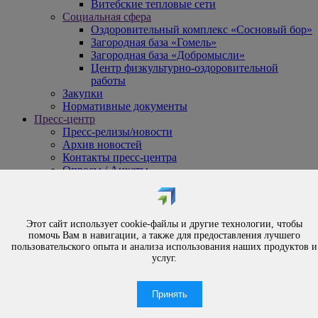
Витебские тепловые сети
Социальная сфера
Оздоровительный комплекс «Сосновый бор»
Загородная база «Гомель»
Загородная база «Добромысли»
Центр физкультурно-оздоровительной
работы
Закупки
Нормативные документы
Пресс-центр
Пресс-релизы/новости
Архив новостей
Контакты пресс-центра
Опросы / Анкеты
{#
Охрана труда
#}
Обращения
Этот сайт использует cookie-файлы и другие технологии, чтобы
Порядок рассмотрения обращений
помочь Вам в навигации, а также для предоставления лучшего
Личный приём
пользовательского опыта и анализа использования наших продуктов и
услуг.
Электронные обращения
Вышестоящая организация
Часто задаваемые вопросы
Принять
Контакты