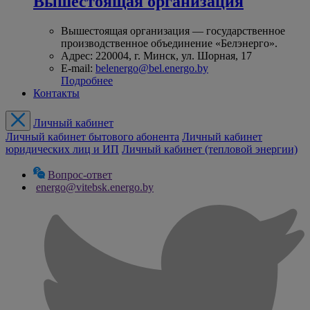
Вышестоящая организация
Вышестоящая организация — государственное
производственное объединение «Белэнерго».
Адрес: 220004, г. Минск, ул. Шорная, 17
E-mail:
belenergo@bel.energo.by
Подробнее
Контакты
Личный кабинет
Личный кабинет бытового абонента
Личный кабинет
юридических лиц и ИП
Личный кабинет (тепловой энергии)
Вопрос-ответ
energo@vitebsk.energo.by