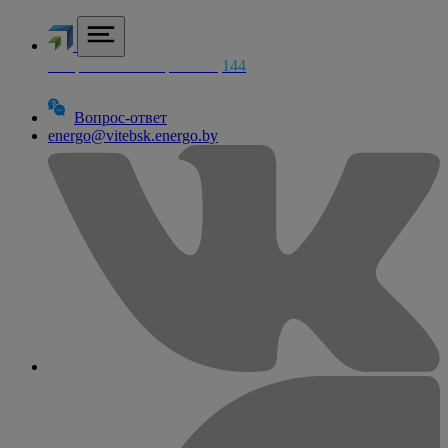
Аварийная электросетей
144
Вопрос-ответ
energo@vitebsk.energo.by