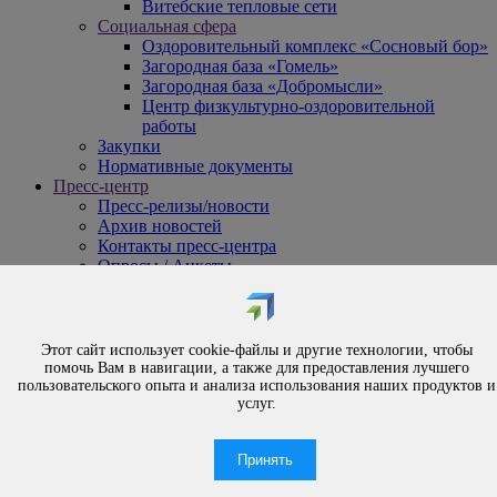
Витебские тепловые сети
Социальная сфера
Оздоровительный комплекс «Сосновый бор»
Загородная база «Гомель»
Загородная база «Добромысли»
Центр физкультурно-оздоровительной
работы
Закупки
Нормативные документы
Пресс-центр
Пресс-релизы/новости
Архив новостей
Контакты пресс-центра
Опросы / Анкеты
{#
Охрана труда
#}
Обращения
Этот сайт использует cookie-файлы и другие технологии, чтобы
Порядок рассмотрения обращений
помочь Вам в навигации, а также для предоставления лучшего
Личный приём
пользовательского опыта и анализа использования наших продуктов и
услуг.
Электронные обращения
Вышестоящая организация
Часто задаваемые вопросы
Принять
Контакты