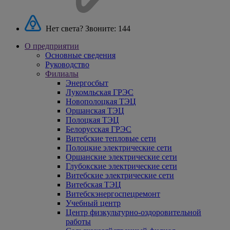
Нет света? Звоните:
144
О предприятии
Основные сведения
Руководство
Филиалы
Энергосбыт
Лукомльская ГРЭС
Новополоцкая ТЭЦ
Оршанская ТЭЦ
Полоцкая ТЭЦ
Белорусская ГРЭС
Витебские тепловые сети
Полоцкие электрические сети
Оршанские электрические сети
Глубокские электрические сети
Витебские электрические сети
Витебская ТЭЦ
Витебскэнергоспецремонт
Учебный центр
Центр физкультурно-оздоровительной
работы