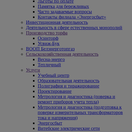
Льготы по оплате
Памятка для бережливых
Часто задаваемые вопросы
Контакты филиала «Энергосбыт»
Инвестиционная деятельность
Деятельность в сфере естественных монополий
Производство торфа
Осинторф
Усвиж-Бук
ВООП Белэнерготопгаз
Сельскохозяйственная деятельность
Весна-энерго
Тепличный
Услуги
Учебный центр
Образовательная деятельность
Полиграфия и тиражирование
Проектирование
Метрология и диагностика (поверка и
ремонт приборов учета тепла)
Метрология и диагностика (подготовка к
поверке измерительных трансформаторов
тока и напряжения)
Энергосбыт
Витебские электрические сети