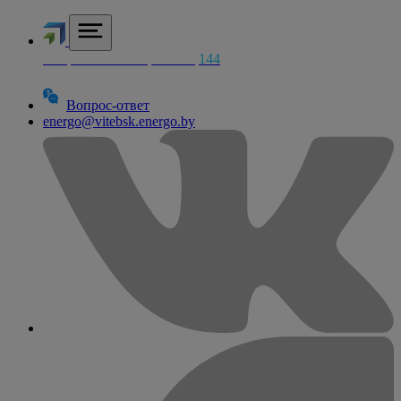
Аварийная электросетей
144
Вопрос-ответ
energo@vitebsk.energo.by