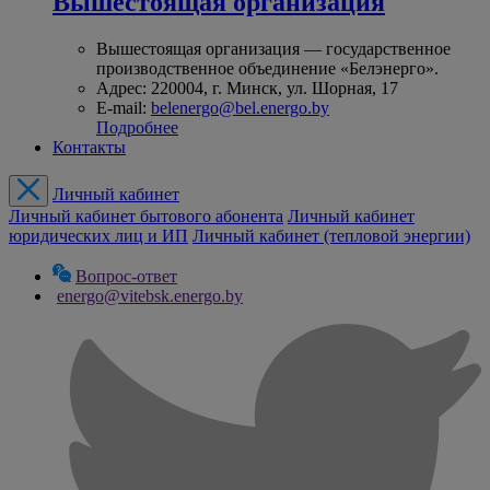
Вышестоящая организация
Вышестоящая организация — государственное
производственное объединение «Белэнерго».
Адрес: 220004, г. Минск, ул. Шорная, 17
E-mail:
belenergo@bel.energo.by
Подробнее
Контакты
Личный кабинет
Личный кабинет бытового абонента
Личный кабинет
юридических лиц и ИП
Личный кабинет (тепловой энергии)
Вопрос-ответ
energo@vitebsk.energo.by