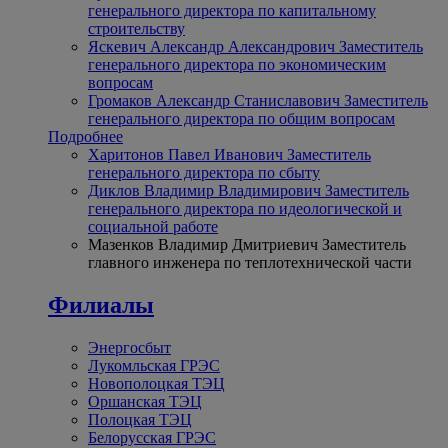
генерального директора по капитальному
строительству
Яскевич Александр Александрович
Заместитель
генерального директора по экономическим
вопросам
Громаков Александр Станиславович
Заместитель
генерального директора по общим вопросам
Подробнее
Харитонов Павел Иванович
Заместитель
генерального директора по сбыту
Диклов Владимир Владимирович
Заместитель
генерального директора по идеологической и
социальной работе
Мазенков Владимир Дмитриевич
Заместитель
главного инженера по теплотехнической части
Филиалы
Энергосбыт
Лукомльская ГРЭС
Новополоцкая ТЭЦ
Оршанская ТЭЦ
Полоцкая ТЭЦ
Белорусская ГРЭС