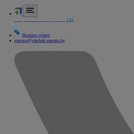
Аварийная электросетей
144
Вопрос-ответ
energo@vitebsk.energo.by