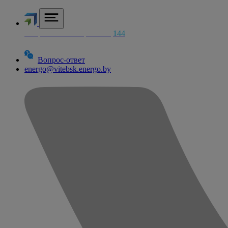
Аварийная электросетей
144
Вопрос-ответ
energo@vitebsk.energo.by