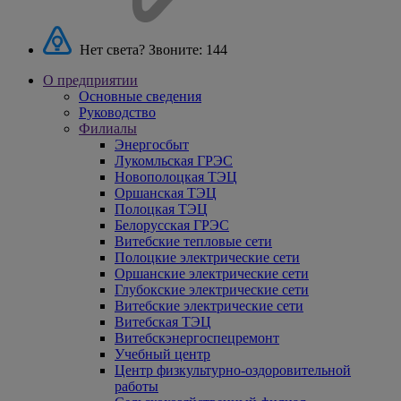
Нет света? Звоните:
144
О предприятии
Основные сведения
Руководство
Филиалы
Энергосбыт
Лукомльская ГРЭС
Новополоцкая ТЭЦ
Оршанская ТЭЦ
Полоцкая ТЭЦ
Белорусская ГРЭС
Витебские тепловые сети
Полоцкие электрические сети
Оршанские электрические сети
Глубокские электрические сети
Витебские электрические сети
Витебская ТЭЦ
Витебскэнергоспецремонт
Учебный центр
Центр физкультурно-оздоровительной
работы