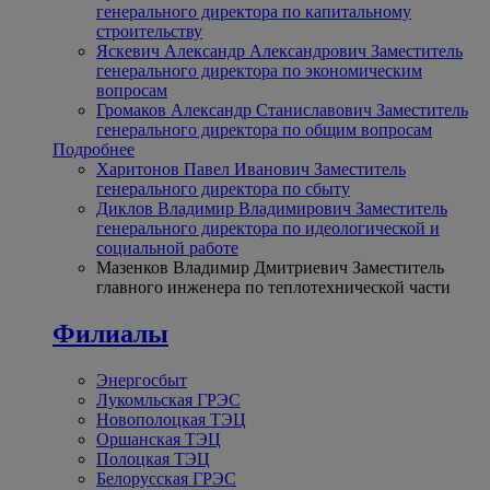
генерального директора по капитальному
строительству
Яскевич Александр Александрович
Заместитель
генерального директора по экономическим
вопросам
Громаков Александр Станиславович
Заместитель
генерального директора по общим вопросам
Подробнее
Харитонов Павел Иванович
Заместитель
генерального директора по сбыту
Диклов Владимир Владимирович
Заместитель
генерального директора по идеологической и
социальной работе
Мазенков Владимир Дмитриевич
Заместитель
главного инженера по теплотехнической части
Филиалы
Энергосбыт
Лукомльская ГРЭС
Новополоцкая ТЭЦ
Оршанская ТЭЦ
Полоцкая ТЭЦ
Белорусская ГРЭС