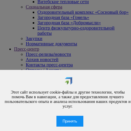
Витебские тепловые сети
Социальная сфера
Оздоровительный комплекс «Сосновый бор»
Загородная база «Гомель»
Загородная база «Добромысли»
Центр физкультурно-оздоровительной
работы
Закупки
Нормативные документы
Пресс-центр
Пресс-релизы/новости
Архив новостей
Контакты пресс-центра
Опросы / Анкеты
{#
Охрана труда
#}
Обращения
Этот сайт использует cookie-файлы и другие технологии, чтобы
Порядок рассмотрения обращений
помочь Вам в навигации, а также для предоставления лучшего
Личный приём
пользовательского опыта и анализа использования наших продуктов и
услуг.
Электронные обращения
Вышестоящая организация
Часто задаваемые вопросы
Принять
Контакты