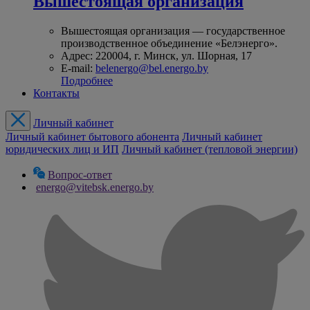
Вышестоящая организация
Вышестоящая организация — государственное
производственное объединение «Белэнерго».
Адрес: 220004, г. Минск, ул. Шорная, 17
E-mail:
belenergo@bel.energo.by
Подробнее
Контакты
Личный кабинет
Личный кабинет бытового абонента
Личный кабинет
юридических лиц и ИП
Личный кабинет (тепловой энергии)
Вопрос-ответ
energo@vitebsk.energo.by