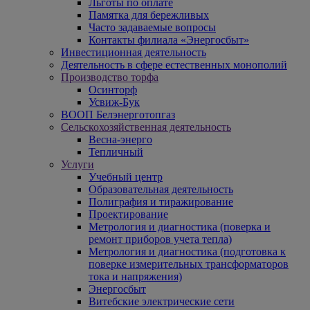
Льготы по оплате
Памятка для бережливых
Часто задаваемые вопросы
Контакты филиала «Энергосбыт»
Инвестиционная деятельность
Деятельность в сфере естественных монополий
Производство торфа
Осинторф
Усвиж-Бук
ВООП Белэнерготопгаз
Сельскохозяйственная деятельность
Весна-энерго
Тепличный
Услуги
Учебный центр
Образовательная деятельность
Полиграфия и тиражирование
Проектирование
Метрология и диагностика (поверка и
ремонт приборов учета тепла)
Метрология и диагностика (подготовка к
поверке измерительных трансформаторов
тока и напряжения)
Энергосбыт
Витебские электрические сети