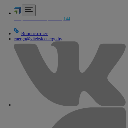
Аварийная электросетей
144
Вопрос-ответ
energo@vitebsk.energo.by