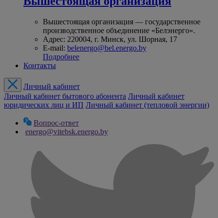
Вышестоящая организация
Вышестоящая организация — государственное
производственное объединение «Белэнерго».
Адрес: 220004, г. Минск, ул. Шорная, 17
E-mail:
belenergo@bel.energo.by
Подробнее
Контакты
Личный кабинет
Личный кабинет бытового абонента
Личный кабинет
юридических лиц и ИП
Личный кабинет (тепловой энергии)
Вопрос-ответ
energo@vitebsk.energo.by