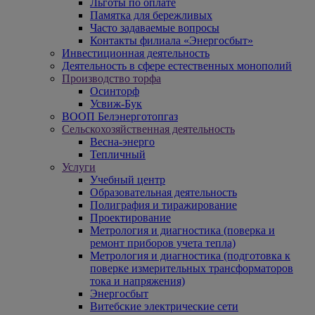
Льготы по оплате
Памятка для бережливых
Часто задаваемые вопросы
Контакты филиала «Энергосбыт»
Инвестиционная деятельность
Деятельность в сфере естественных монополий
Производство торфа
Осинторф
Усвиж-Бук
ВООП Белэнерготопгаз
Сельскохозяйственная деятельность
Весна-энерго
Тепличный
Услуги
Учебный центр
Образовательная деятельность
Полиграфия и тиражирование
Проектирование
Метрология и диагностика (поверка и
ремонт приборов учета тепла)
Метрология и диагностика (подготовка к
поверке измерительных трансформаторов
тока и напряжения)
Энергосбыт
Витебские электрические сети