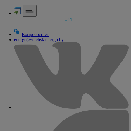
Аварийная электросетей
144
Вопрос-ответ
energo@vitebsk.energo.by