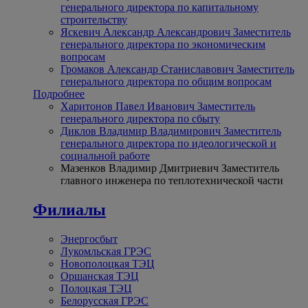
генерального директора по капитальному
строительству
Яскевич Александр Александрович
Заместитель
генерального директора по экономическим
вопросам
Громаков Александр Станиславович
Заместитель
генерального директора по общим вопросам
Подробнее
Харитонов Павел Иванович
Заместитель
генерального директора по сбыту
Диклов Владимир Владимирович
Заместитель
генерального директора по идеологической и
социальной работе
Мазенков Владимир Дмитриевич
Заместитель
главного инженера по теплотехнической части
Филиалы
Энергосбыт
Лукомльская ГРЭС
Новополоцкая ТЭЦ
Оршанская ТЭЦ
Полоцкая ТЭЦ
Белорусская ГРЭС