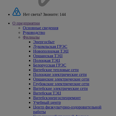
Нет света? Звоните:
144
О предприятии
Основные сведения
Руководство
Филиалы
Энергосбыт
Лукомльская ГРЭС
Новополоцкая ТЭЦ
Оршанская ТЭЦ
Полоцкая ТЭЦ
Белорусская ГРЭС
Витебские тепловые сети
Полоцкие электрические сети
Оршанские электрические сети
Глубокские электрические сети
Витебские электрические сети
Витебская ТЭЦ
Витебскэнергоспецремонт
Учебный центр
Центр физкультурно-оздоровительной
работы