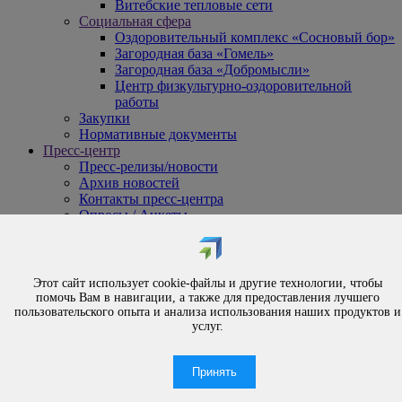
Витебские тепловые сети
Социальная сфера
Оздоровительный комплекс «Сосновый бор»
Загородная база «Гомель»
Загородная база «Добромысли»
Центр физкультурно-оздоровительной
работы
Закупки
Нормативные документы
Пресс-центр
Пресс-релизы/новости
Архив новостей
Контакты пресс-центра
Опросы / Анкеты
{#
Охрана труда
#}
Обращения
Этот сайт использует cookie-файлы и другие технологии, чтобы
Порядок рассмотрения обращений
помочь Вам в навигации, а также для предоставления лучшего
Личный приём
пользовательского опыта и анализа использования наших продуктов и
услуг.
Электронные обращения
Вышестоящая организация
Часто задаваемые вопросы
Принять
Контакты