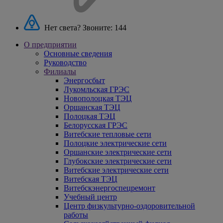
Нет света? Звоните:
144
О предприятии
Основные сведения
Руководство
Филиалы
Энергосбыт
Лукомльская ГРЭС
Новополоцкая ТЭЦ
Оршанская ТЭЦ
Полоцкая ТЭЦ
Белорусская ГРЭС
Витебские тепловые сети
Полоцкие электрические сети
Оршанские электрические сети
Глубокские электрические сети
Витебские электрические сети
Витебская ТЭЦ
Витебскэнергоспецремонт
Учебный центр
Центр физкультурно-оздоровительной
работы