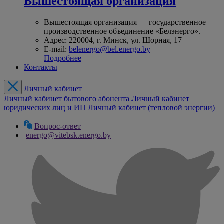
Вышестоящая организация
Вышестоящая организация — государственное
производственное объединение «Белэнерго».
Адрес: 220004, г. Минск, ул. Шорная, 17
E-mail:
belenergo@bel.energo.by
Подробнее
Контакты
Личный кабинет
Личный кабинет бытового абонента
Личный кабинет
юридических лиц и ИП
Личный кабинет (тепловой энергии)
Вопрос-ответ
energo@vitebsk.energo.by