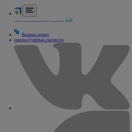
Аварийная электросетей
144
Вопрос-ответ
energo@vitebsk.energo.by