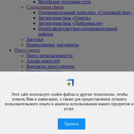
Витебские тепловые сети
Социальная сфера
Оздоровительный комплекс «Сосновый бор»
Загородная база «Гомель»
Загородная база «Добромысли»
Центр физкультурно-оздоровительной
работы
Закупки
Нормативные документы
Пресс-центр
Пресс-релизы/новости
Архив новостей
Контакты пресс-центра
Опросы / Анкеты
{#
Охрана труда
#}
Обращения
Этот сайт использует cookie-файлы и другие технологии, чтобы
Порядок рассмотрения обращений
помочь Вам в навигации, а также для предоставления лучшего
Личный приём
пользовательского опыта и анализа использования наших продуктов и
услуг.
Электронные обращения
Вышестоящая организация
Часто задаваемые вопросы
Принять
Контакты