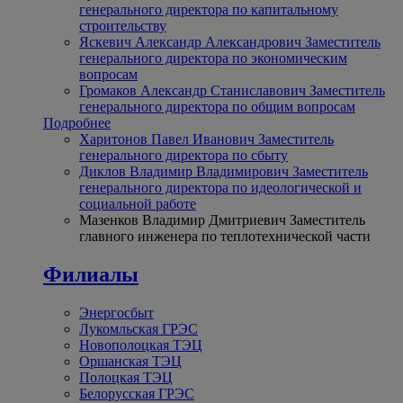
генерального директора по капитальному
строительству
Яскевич Александр Александрович
Заместитель
генерального директора по экономическим
вопросам
Громаков Александр Станиславович
Заместитель
генерального директора по общим вопросам
Подробнее
Харитонов Павел Иванович
Заместитель
генерального директора по сбыту
Диклов Владимир Владимирович
Заместитель
генерального директора по идеологической и
социальной работе
Мазенков Владимир Дмитриевич
Заместитель
главного инженера по теплотехнической части
Филиалы
Энергосбыт
Лукомльская ГРЭС
Новополоцкая ТЭЦ
Оршанская ТЭЦ
Полоцкая ТЭЦ
Белорусская ГРЭС