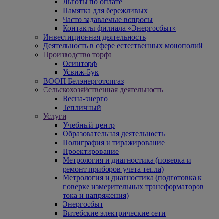
Льготы по оплате
Памятка для бережливых
Часто задаваемые вопросы
Контакты филиала «Энергосбыт»
Инвестиционная деятельность
Деятельность в сфере естественных монополий
Производство торфа
Осинторф
Усвиж-Бук
ВООП Белэнерготопгаз
Сельскохозяйственная деятельность
Весна-энерго
Тепличный
Услуги
Учебный центр
Образовательная деятельность
Полиграфия и тиражирование
Проектирование
Метрология и диагностика (поверка и
ремонт приборов учета тепла)
Метрология и диагностика (подготовка к
поверке измерительных трансформаторов
тока и напряжения)
Энергосбыт
Витебские электрические сети