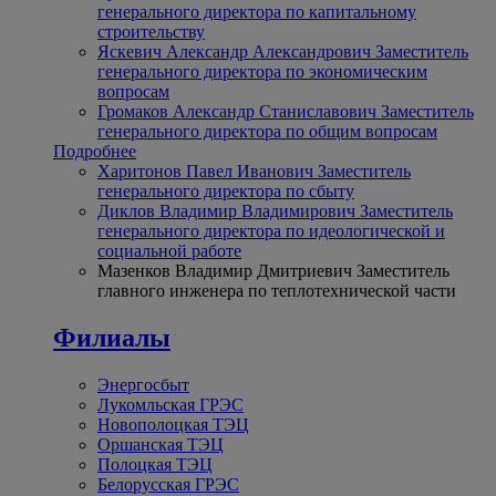
генерального директора по капитальному
строительству
Яскевич Александр Александрович
Заместитель
генерального директора по экономическим
вопросам
Громаков Александр Станиславович
Заместитель
генерального директора по общим вопросам
Подробнее
Харитонов Павел Иванович
Заместитель
генерального директора по сбыту
Диклов Владимир Владимирович
Заместитель
генерального директора по идеологической и
социальной работе
Мазенков Владимир Дмитриевич
Заместитель
главного инженера по теплотехнической части
Филиалы
Энергосбыт
Лукомльская ГРЭС
Новополоцкая ТЭЦ
Оршанская ТЭЦ
Полоцкая ТЭЦ
Белорусская ГРЭС