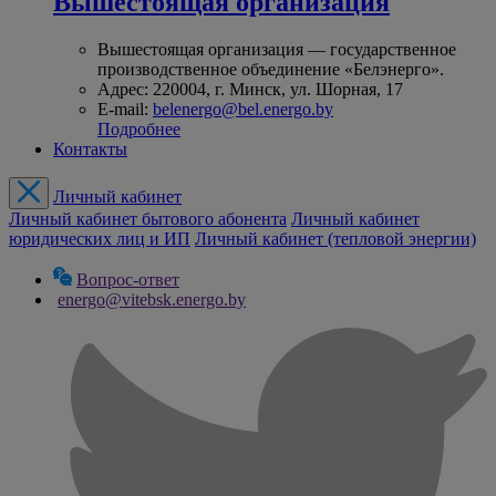
Вышестоящая организация
Вышестоящая организация — государственное
производственное объединение «Белэнерго».
Адрес: 220004, г. Минск, ул. Шорная, 17
E-mail:
belenergo@bel.energo.by
Подробнее
Контакты
Личный кабинет
Личный кабинет бытового абонента
Личный кабинет
юридических лиц и ИП
Личный кабинет (тепловой энергии)
Вопрос-ответ
energo@vitebsk.energo.by