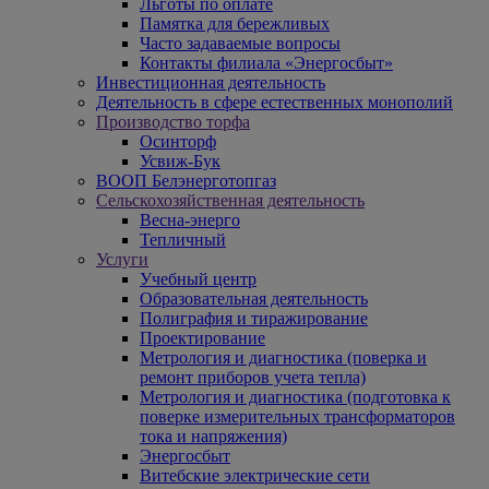
Льготы по оплате
Памятка для бережливых
Часто задаваемые вопросы
Контакты филиала «Энергосбыт»
Инвестиционная деятельность
Деятельность в сфере естественных монополий
Производство торфа
Осинторф
Усвиж-Бук
ВООП Белэнерготопгаз
Сельскохозяйственная деятельность
Весна-энерго
Тепличный
Услуги
Учебный центр
Образовательная деятельность
Полиграфия и тиражирование
Проектирование
Метрология и диагностика (поверка и
ремонт приборов учета тепла)
Метрология и диагностика (подготовка к
поверке измерительных трансформаторов
тока и напряжения)
Энергосбыт
Витебские электрические сети