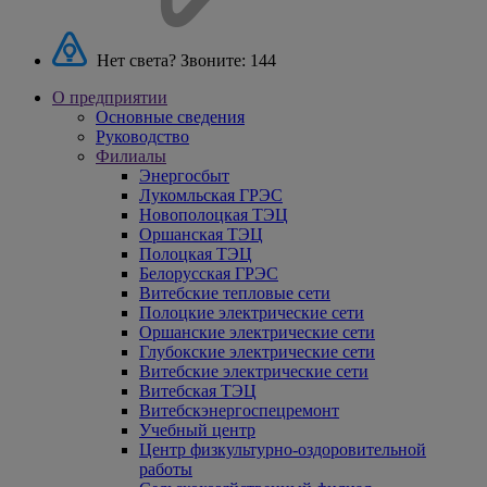
Нет света? Звоните:
144
О предприятии
Основные сведения
Руководство
Филиалы
Энергосбыт
Лукомльская ГРЭС
Новополоцкая ТЭЦ
Оршанская ТЭЦ
Полоцкая ТЭЦ
Белорусская ГРЭС
Витебские тепловые сети
Полоцкие электрические сети
Оршанские электрические сети
Глубокские электрические сети
Витебские электрические сети
Витебская ТЭЦ
Витебскэнергоспецремонт
Учебный центр
Центр физкультурно-оздоровительной
работы