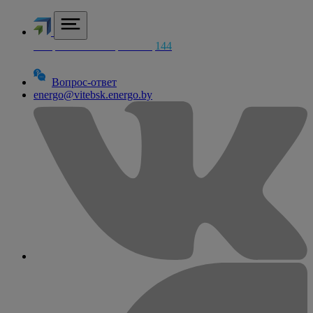
Аварийная электросетей
144
Вопрос-ответ
energo@vitebsk.energo.by