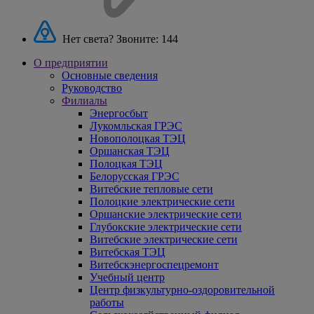
Нет света? Звоните:
144
О предприятии
Основные сведения
Руководство
Филиалы
Энергосбыт
Лукомльская ГРЭС
Новополоцкая ТЭЦ
Оршанская ТЭЦ
Полоцкая ТЭЦ
Белорусская ГРЭС
Витебские тепловые сети
Полоцкие электрические сети
Оршанские электрические сети
Глубокские электрические сети
Витебские электрические сети
Витебская ТЭЦ
Витебскэнергоспецремонт
Учебный центр
Центр физкультурно-оздоровительной
работы