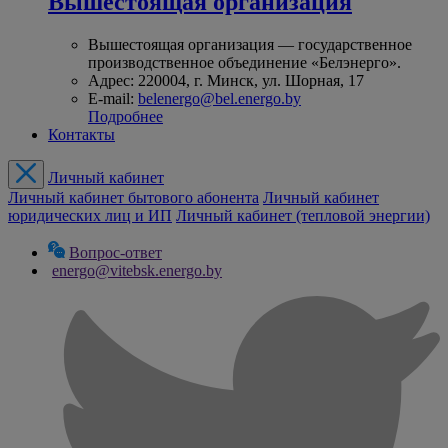
Вышестоящая организация
Вышестоящая организация — государственное
производственное объединение «Белэнерго».
Адрес: 220004, г. Минск, ул. Шорная, 17
E-mail:
belenergo@bel.energo.by
Подробнее
Контакты
Личный кабинет
Личный кабинет бытового абонента
Личный кабинет
юридических лиц и ИП
Личный кабинет (тепловой энергии)
Вопрос-ответ
energo@vitebsk.energo.by