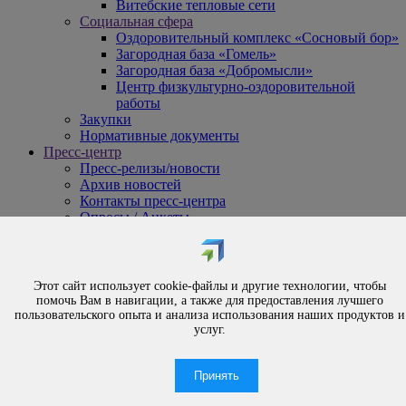
Витебские тепловые сети
Социальная сфера
Оздоровительный комплекс «Сосновый бор»
Загородная база «Гомель»
Загородная база «Добромысли»
Центр физкультурно-оздоровительной
работы
Закупки
Нормативные документы
Пресс-центр
Пресс-релизы/новости
Архив новостей
Контакты пресс-центра
Опросы / Анкеты
{#
Охрана труда
#}
Обращения
Этот сайт использует cookie-файлы и другие технологии, чтобы
Порядок рассмотрения обращений
помочь Вам в навигации, а также для предоставления лучшего
Личный приём
пользовательского опыта и анализа использования наших продуктов и
услуг.
Электронные обращения
Вышестоящая организация
Часто задаваемые вопросы
Принять
Контакты