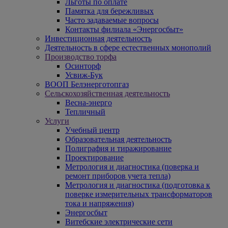
Льготы по оплате
Памятка для бережливых
Часто задаваемые вопросы
Контакты филиала «Энергосбыт»
Инвестиционная деятельность
Деятельность в сфере естественных монополий
Производство торфа
Осинторф
Усвиж-Бук
ВООП Белэнерготопгаз
Сельскохозяйственная деятельность
Весна-энерго
Тепличный
Услуги
Учебный центр
Образовательная деятельность
Полиграфия и тиражирование
Проектирование
Метрология и диагностика (поверка и
ремонт приборов учета тепла)
Метрология и диагностика (подготовка к
поверке измерительных трансформаторов
тока и напряжения)
Энергосбыт
Витебские электрические сети