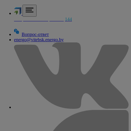
Аварийная электросетей
144
Вопрос-ответ
energo@vitebsk.energo.by