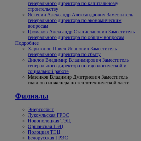
генерального директора по капитальному
строительству
Яскевич Александр Александрович
Заместитель
генерального директора по экономическим
вопросам
Громаков Александр Станиславович
Заместитель
генерального директора по общим вопросам
Подробнее
Харитонов Павел Иванович
Заместитель
генерального директора по сбыту
Диклов Владимир Владимирович
Заместитель
генерального директора по идеологической и
социальной работе
Мазенков Владимир Дмитриевич
Заместитель
главного инженера по теплотехнической части
Филиалы
Энергосбыт
Лукомльская ГРЭС
Новополоцкая ТЭЦ
Оршанская ТЭЦ
Полоцкая ТЭЦ
Белорусская ГРЭС