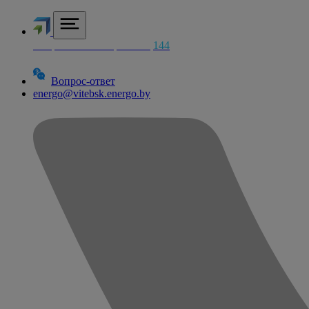
Аварийная электросетей
144
Вопрос-ответ
energo@vitebsk.energo.by